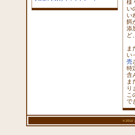
様
い
い
餌
添
ど
ま
い
売
特
含
ま
り
こ
で
© 20