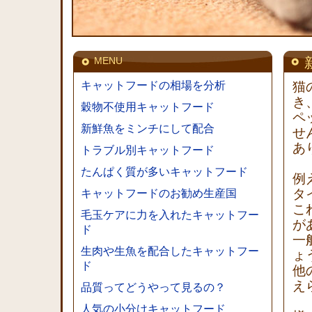
MENU
キャットフードの相場を分析
猫
き
穀物不使用キャットフード
ペ
新鮮魚をミンチにして配合
せ
あ
トラブル別キャットフード
たんぱく質が多いキャットフード
例
タ
キャットフードのお勧め生産国
こ
毛玉ケアに力を入れたキャットフー
が
ド
一
生肉や生魚を配合したキャットフー
ょ
ド
他
え
品質ってどうやって見るの？
人気の小分けキャットフード