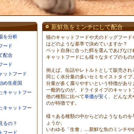
新鮮魚をミンチにして配合
場を分析
猫のキャットフードや犬のドッグフード
はどのような基準で決めていますか？
フード
ペット自身に合った餌を選んであげなけ
て配合
キャットフードにも様々なタイプのもの
フード
例えば、缶詰やレトルトとして販売され
ャットフード
同じく水分量の多いセミモイストタイプ
勧め生産国
分量が多く腐りやすいという特徴があり
一般的なのが、ドライタイプのキャット
たキャットフー
他の種類に比べて
単価が安く
、どんな犬
のが特徴です。
たキャットフー
様々ある種類の中からどのようなものを
ょうか。
見るの？
いわゆる「生食」…新鮮な魚のミンチや
トフード