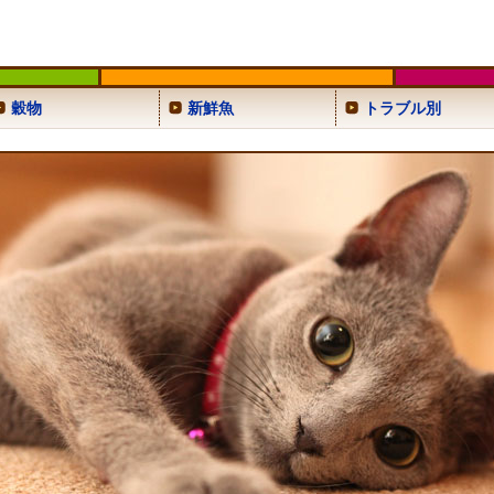
穀物
新鮮魚
トラブル別