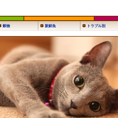
穀物
新鮮魚
トラブル別