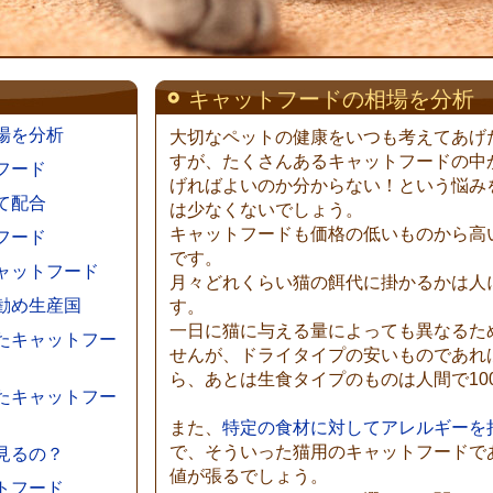
キャットフードの相場を分析
場を分析
大切なペットの健康をいつも考えてあげ
すが、たくさんあるキャットフードの中
フード
げればよいのか分からない！という悩み
て配合
は少なくないでしょう。
キャットフードも価格の低いものから高
フード
です。
ャットフード
月々どれくらい猫の餌代に掛かるかは人
勧め生産国
す。
一日に猫に与える量によっても異なるた
たキャットフー
せんが、ドライタイプの安いものであれば
ら、あとは生食タイプのものは人間で10
たキャットフー
また、
特定の食材に対してアレルギーを
で、そういった猫用のキャットフードで
見るの？
値が張るでしょう。
トフード