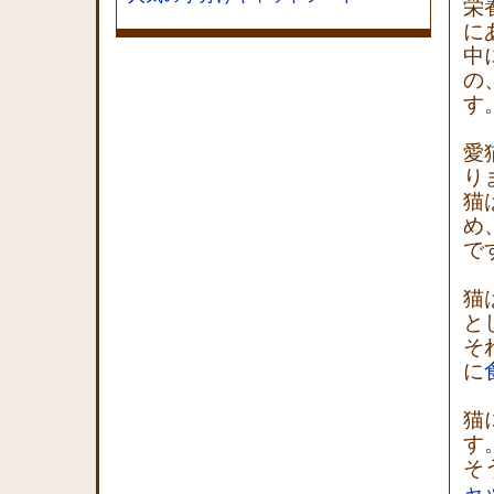
栄
に
中
の
す
愛
り
猫
め
で
猫
と
そ
に
猫
す
そ
ャ