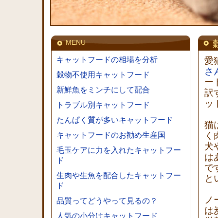
MENU
キャットフードの相場を分析
愛
さ
穀物不使用キャットフード
ー
新鮮魚をミンチにして配合
訳
ッ
トラブル別キャットフード
たんぱく質が多いキャットフード
猫
く
キャットフードのお勧め生産国
犬
毛玉ケアに力を入れたキャットフー
は
ド
で
生肉や生魚を配合したキャットフー
と
ド
ノ
品質ってどうやって見るの？
は
人気の小分けキャットフード